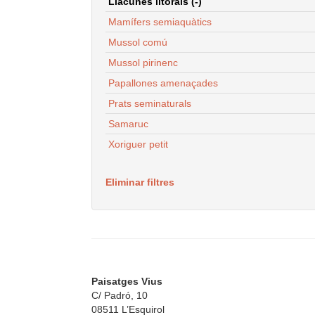
Llacunes litorals (-)
Mamífers semiaquàtics
Mussol comú
Mussol pirinenc
Papallones amenaçades
Prats seminaturals
Samaruc
Xoriguer petit
Eliminar filtres
Paisatges Vius
C/ Padró, 10
08511 L’Esquirol