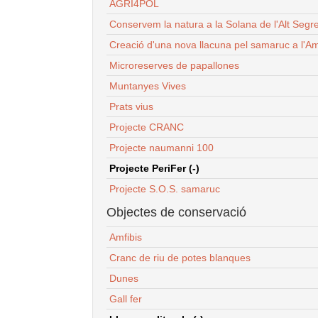
AGRI4POL
Conservem la natura a la Solana de l'Alt Segr
Creació d'una nova llacuna pel samaruc a l'Am
Microreserves de papallones
Muntanyes Vives
Prats vius
Projecte CRANC
Projecte naumanni 100
Projecte PeriFer (-)
Projecte S.O.S. samaruc
Objectes de conservació
Amfibis
Cranc de riu de potes blanques
Dunes
Gall fer