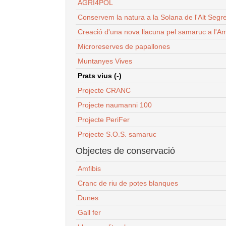
AGRI4POL
Conservem la natura a la Solana de l'Alt Segr
Creació d'una nova llacuna pel samaruc a l'Am
Microreserves de papallones
Muntanyes Vives
Prats vius (-)
Projecte CRANC
Projecte naumanni 100
Projecte PeriFer
Projecte S.O.S. samaruc
Objectes de conservació
Amfibis
Cranc de riu de potes blanques
Dunes
Gall fer