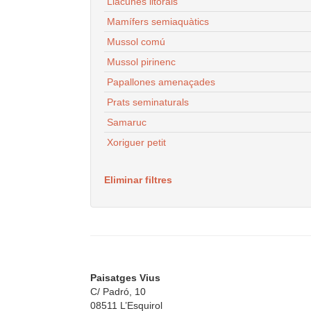
Llacunes litorals
Mamífers semiaquàtics
Mussol comú
Mussol pirinenc
Papallones amenaçades
Prats seminaturals
Samaruc
Xoriguer petit
Eliminar filtres
Paisatges Vius
C/ Padró, 10
08511 L’Esquirol