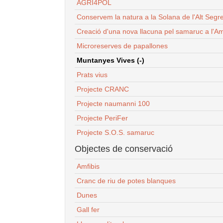
AGRI4POL
Conservem la natura a la Solana de l'Alt Segr
Creació d'una nova llacuna pel samaruc a l'Am
Microreserves de papallones
Muntanyes Vives (-)
Prats vius
Projecte CRANC
Projecte naumanni 100
Projecte PeriFer
Projecte S.O.S. samaruc
Objectes de conservació
Amfibis
Cranc de riu de potes blanques
Dunes
Gall fer