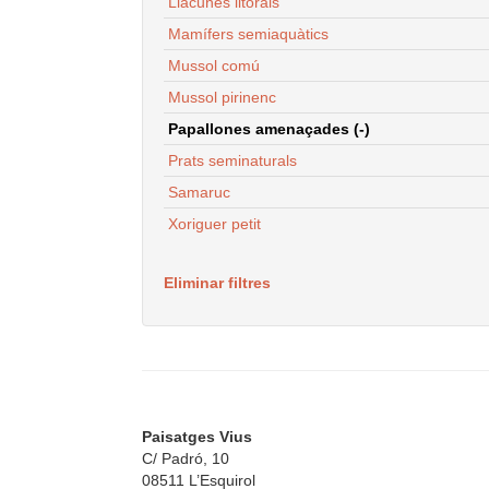
Llacunes litorals
Mamífers semiaquàtics
Mussol comú
Mussol pirinenc
Papallones amenaçades (-)
Prats seminaturals
Samaruc
Xoriguer petit
Eliminar filtres
Paisatges Vius
C/ Padró, 10
08511 L’Esquirol