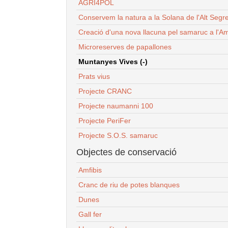
AGRI4POL
Conservem la natura a la Solana de l'Alt Segr
Creació d'una nova llacuna pel samaruc a l'Am
Microreserves de papallones
Muntanyes Vives (-)
Prats vius
Projecte CRANC
Projecte naumanni 100
Projecte PeriFer
Projecte S.O.S. samaruc
Objectes de conservació
Amfibis
Cranc de riu de potes blanques
Dunes
Gall fer