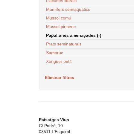
Llacunes litorals
Mamífers semiaquàtics
Mussol comú
Mussol pirinenc
Papallones amenaçades (-)
Prats seminaturals
Samaruc
Xoriguer petit
Eliminar filtres
Paisatges Vius
C/ Padró, 10
08511 L’Esquirol