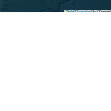
Leaflet
|
©
OpenStreetMap
, © Esri © OpenStreetMa