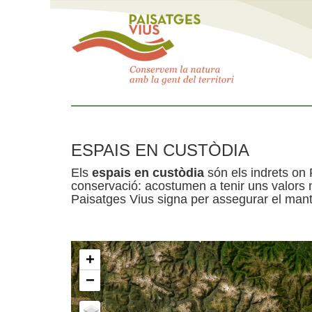
ESPAIS EN CUSTÒDIA
Els
espais en custòdia
són els indrets on 
conservació: acostumen a tenir uns valors n
Paisatges Vius signa per assegurar el mante
+
−