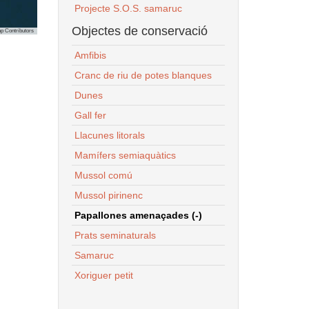
Projecte S.O.S. samaruc
Objectes de conservació
p Contributors
Amfibis
Cranc de riu de potes blanques
Dunes
Gall fer
Llacunes litorals
Mamífers semiaquàtics
Mussol comú
Mussol pirinenc
Papallones amenaçades (-)
Prats seminaturals
Samaruc
Xoriguer petit