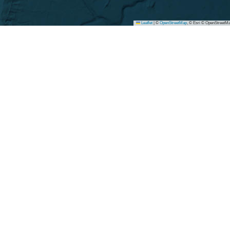
Leaflet
|
©
OpenStreetMap
, © Esri © OpenStreetMa