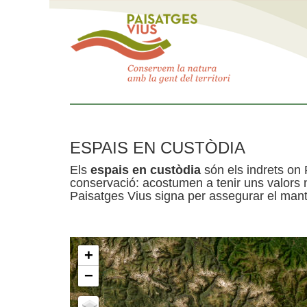
ESPAIS EN CUSTÒDIA
Els
espais en custòdia
són els indrets on 
conservació: acostumen a tenir uns valors n
Paisatges Vius signa per assegurar el mante
+
−