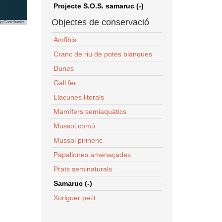
Projecte S.O.S. samaruc (-)
Objectes de conservació
p Contributors
Amfibis
Cranc de riu de potes blanques
Dunes
Gall fer
Llacunes litorals
Mamífers semiaquàtics
Mussol comú
Mussol pirinenc
Papallones amenaçades
Prats seminaturals
Samaruc (-)
Xoriguer petit