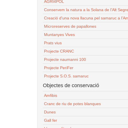
AGRI4POL
Conservem la natura a la Solana de l'Alt Segr
Creació d'una nova llacuna pel samaruc a l'Am
Microreserves de papallones
Muntanyes Vives
Prats vius
Projecte CRANC
Projecte naumanni 100
Projecte PeriFer
Projecte S.O.S. samaruc
Objectes de conservació
Amfibis
Cranc de riu de potes blanques
Dunes
Gall fer