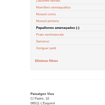
Llacunes litorals
Mamífers semiaquàtics
Mussol comú
Mussol pirinenc
Papallones amenaçades (-)
Prats seminaturals
Samaruc
Xoriguer petit
Eliminar filtres
Paisatges Vius
C/ Padró, 10
08511 L’Esquirol