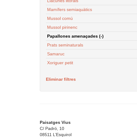
Llacunes litorals
Mamífers semiaquàtics
Mussol comú
Mussol pirinenc
Papallones amenaçades (-)
Prats seminaturals
Samaruc
Xoriguer petit
Eliminar filtres
Paisatges Vius
C/ Padró, 10
08511 L’Esquirol