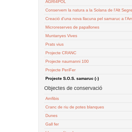
AGRI4POL
Conservem la natura a la Solana de l'Alt Segr
Creació d'una nova llacuna pel samaruc a l'Am
Microreserves de papallones
Muntanyes Vives
Prats vius
Projecte CRANC
Projecte naumanni 100
Projecte PeriFer
Projecte S.O.S. samaruc (-)
Objectes de conservació
Amfibis
Cranc de riu de potes blanques
Dunes
Gall fer