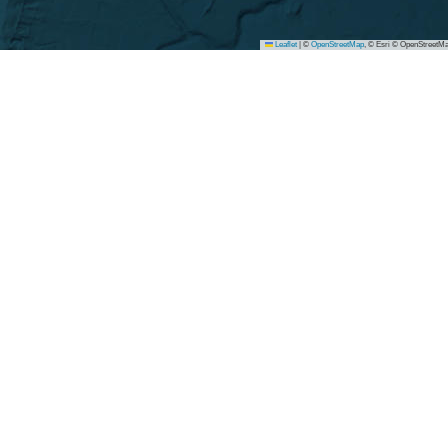
Leaflet
|
©
OpenStreetMap
, © Esri © OpenStreetMa