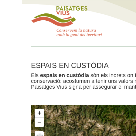
ESPAIS EN CUSTÒDIA
Els
espais en custòdia
són els indrets on 
conservació: acostumen a tenir uns valors n
Paisatges Vius signa per assegurar el mante
+
−