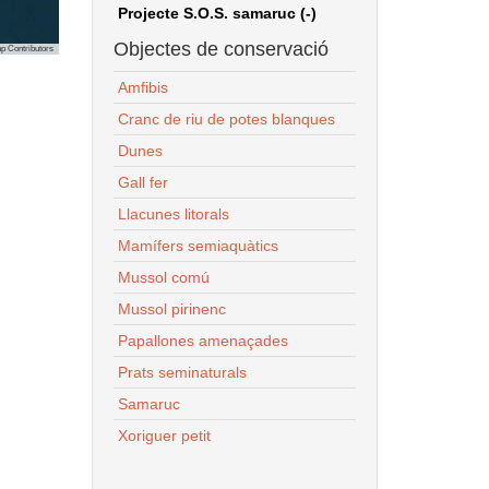
Projecte S.O.S. samaruc (-)
Objectes de conservació
p Contributors
Amfibis
Cranc de riu de potes blanques
Dunes
Gall fer
Llacunes litorals
Mamífers semiaquàtics
Mussol comú
Mussol pirinenc
Papallones amenaçades
Prats seminaturals
Samaruc
Xoriguer petit