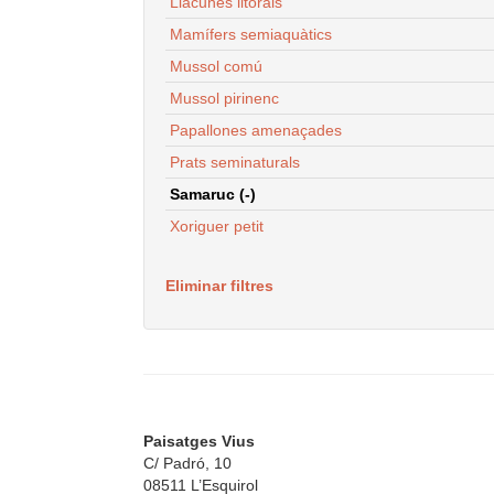
Llacunes litorals
Mamífers semiaquàtics
Mussol comú
Mussol pirinenc
Papallones amenaçades
Prats seminaturals
Samaruc (-)
Xoriguer petit
Eliminar filtres
Paisatges Vius
C/ Padró, 10
08511 L’Esquirol