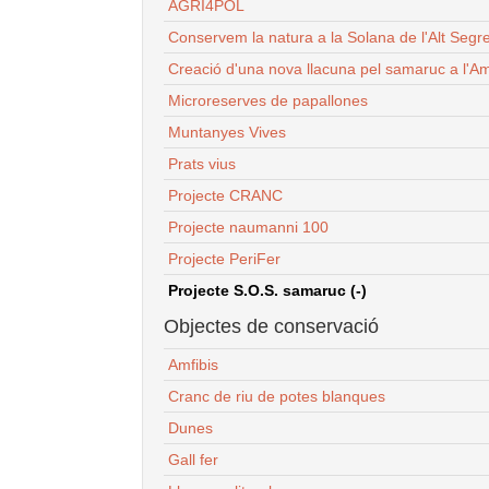
AGRI4POL
Conservem la natura a la Solana de l'Alt Segr
Creació d'una nova llacuna pel samaruc a l'Am
Microreserves de papallones
Muntanyes Vives
Prats vius
Projecte CRANC
Projecte naumanni 100
Projecte PeriFer
Projecte S.O.S. samaruc (-)
Objectes de conservació
Amfibis
Cranc de riu de potes blanques
Dunes
Gall fer