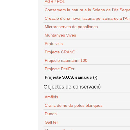
AGRI4POL
Conservem la natura a la Solana de l'Alt Segr
Creació d'una nova llacuna pel samaruc a l'Am
Microreserves de papallones
Muntanyes Vives
Prats vius
Projecte CRANC
Projecte naumanni 100
Projecte PeriFer
Projecte S.O.S. samaruc (-)
Objectes de conservació
Amfibis
Cranc de riu de potes blanques
Dunes
Gall fer