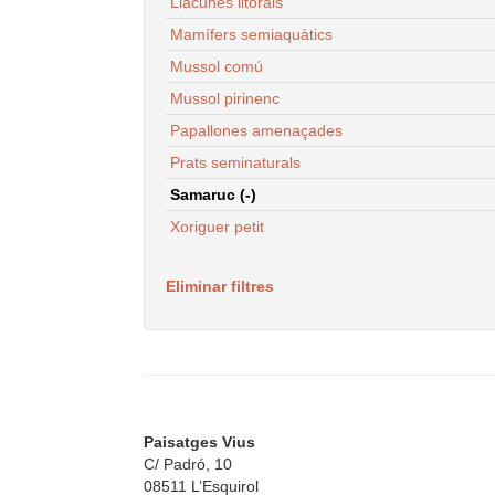
Llacunes litorals
Mamífers semiaquàtics
Mussol comú
Mussol pirinenc
Papallones amenaçades
Prats seminaturals
Samaruc (-)
Xoriguer petit
Eliminar filtres
Paisatges Vius
C/ Padró, 10
08511 L’Esquirol