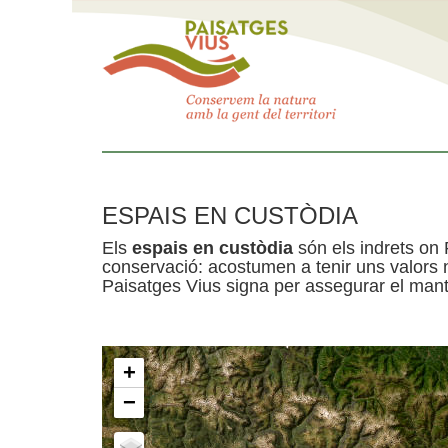
ESPAIS EN CUSTÒDIA
Els
espais en custòdia
són els indrets on 
conservació: acostumen a tenir uns valors n
Paisatges Vius signa per assegurar el mante
+
−