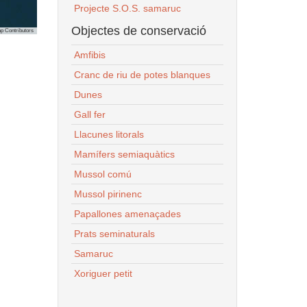
Projecte S.O.S. samaruc
Objectes de conservació
p Contributors
Amfibis
Cranc de riu de potes blanques
Dunes
Gall fer
Llacunes litorals
Mamífers semiaquàtics
Mussol comú
Mussol pirinenc
Papallones amenaçades
Prats seminaturals
Samaruc
Xoriguer petit