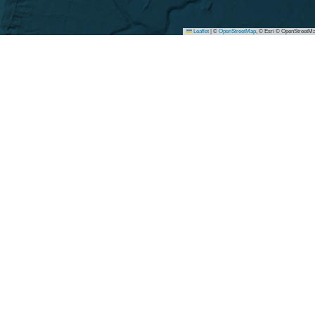
Leaflet
|
©
OpenStreetMap
, © Esri © OpenStreetMa