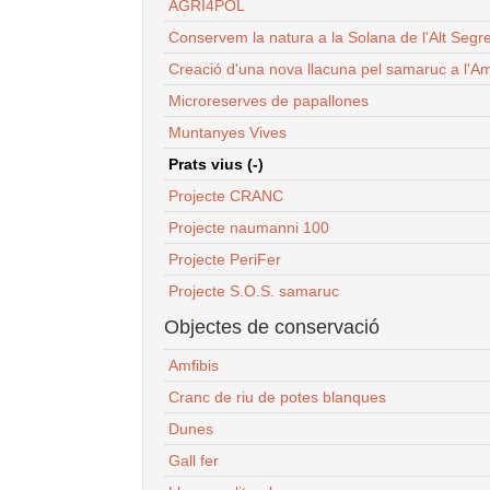
AGRI4POL
Conservem la natura a la Solana de l'Alt Segr
Creació d'una nova llacuna pel samaruc a l'Am
Microreserves de papallones
Muntanyes Vives
Prats vius (-)
Projecte CRANC
Projecte naumanni 100
Projecte PeriFer
Projecte S.O.S. samaruc
Objectes de conservació
Amfibis
Cranc de riu de potes blanques
Dunes
Gall fer