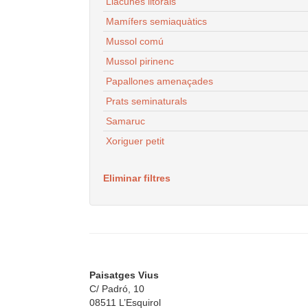
Llacunes litorals
Mamífers semiaquàtics
Mussol comú
Mussol pirinenc
Papallones amenaçades
Prats seminaturals
Samaruc
Xoriguer petit
Eliminar filtres
Paisatges Vius
C/ Padró, 10
08511 L’Esquirol