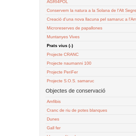
AGRI4POL
Conservem la natura a la Solana de l'Alt Segr
Creació d'una nova llacuna pel samaruc a l'Am
Microreserves de papallones
Muntanyes Vives
Prats vius (-)
Projecte CRANC
Projecte naumanni 100
Projecte PeriFer
Projecte S.O.S. samaruc
Objectes de conservació
Amfibis
Cranc de riu de potes blanques
Dunes
Gall fer