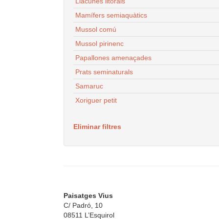
Llacunes litorals
Mamífers semiaquàtics
Mussol comú
Mussol pirinenc
Papallones amenaçades
Prats seminaturals
Samaruc
Xoriguer petit
Eliminar filtres
Paisatges Vius
C/ Padró, 10
08511 L’Esquirol