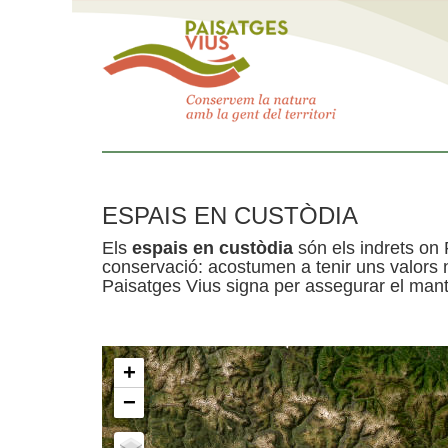
ESPAIS EN CUSTÒDIA
Els
espais en custòdia
són els indrets on 
conservació: acostumen a tenir uns valors n
Paisatges Vius signa per assegurar el mante
+
−