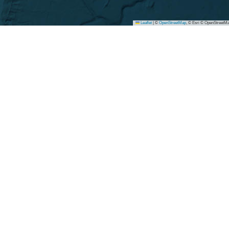
Leaflet
|
©
OpenStreetMap
, © Esri © OpenStreetMa