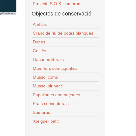
Projecte S.O.S. samaruc
Objectes de conservació
p Contributors
Amfibis
Cranc de riu de potes blanques
Dunes
Gall fer
Llacunes litorals
Mamífers semiaquàtics
Mussol comú
Mussol pirinenc
Papallones amenaçades
Prats seminaturals
Samaruc
Xoriguer petit