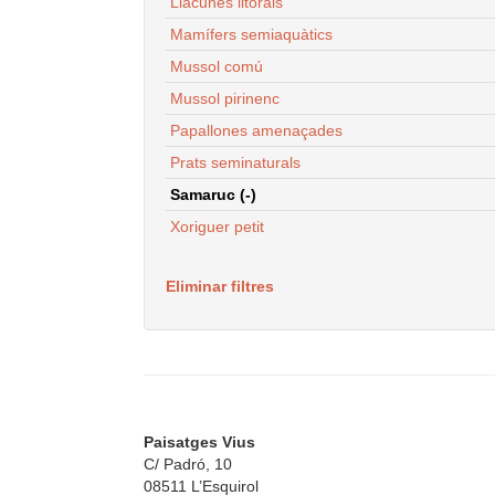
Llacunes litorals
Mamífers semiaquàtics
Mussol comú
Mussol pirinenc
Papallones amenaçades
Prats seminaturals
Samaruc (-)
Xoriguer petit
Eliminar filtres
Paisatges Vius
C/ Padró, 10
08511 L’Esquirol