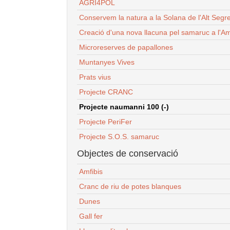
AGRI4POL
Conservem la natura a la Solana de l'Alt Segr
Creació d'una nova llacuna pel samaruc a l'Am
Microreserves de papallones
Muntanyes Vives
Prats vius
Projecte CRANC
Projecte naumanni 100 (-)
Projecte PeriFer
Projecte S.O.S. samaruc
Objectes de conservació
Amfibis
Cranc de riu de potes blanques
Dunes
Gall fer