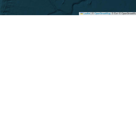
Leaflet
|
©
OpenStreetMap
, © Esri © OpenStreetMa