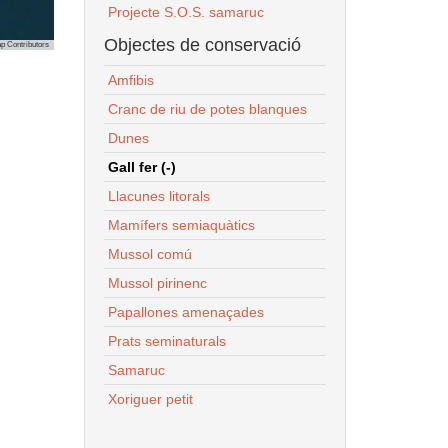
Projecte S.O.S. samaruc
Objectes de conservació
p Contributors
Amfibis
Cranc de riu de potes blanques
Dunes
Gall fer (-)
Llacunes litorals
Mamífers semiaquàtics
Mussol comú
Mussol pirinenc
Papallones amenaçades
Prats seminaturals
Samaruc
Xoriguer petit