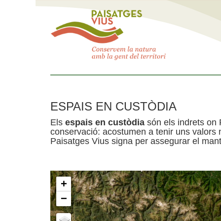
ESPAIS EN CUSTÒDIA
Els
espais en custòdia
són els indrets on 
conservació: acostumen a tenir uns valors n
Paisatges Vius signa per assegurar el mante
+
−