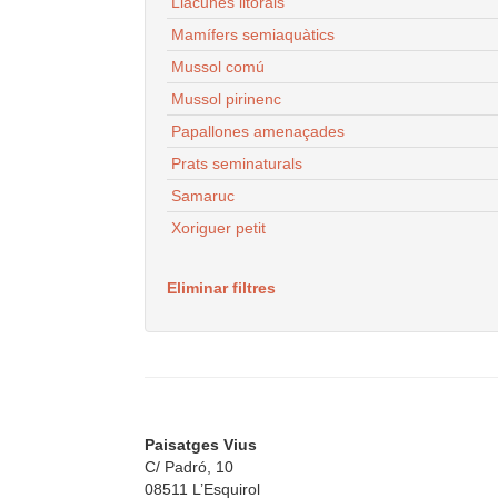
Llacunes litorals
Mamífers semiaquàtics
Mussol comú
Mussol pirinenc
Papallones amenaçades
Prats seminaturals
Samaruc
Xoriguer petit
Eliminar filtres
Paisatges Vius
C/ Padró, 10
08511 L’Esquirol