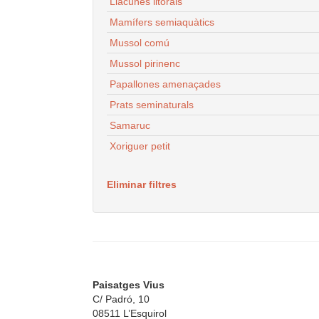
Llacunes litorals
Mamífers semiaquàtics
Mussol comú
Mussol pirinenc
Papallones amenaçades
Prats seminaturals
Samaruc
Xoriguer petit
Eliminar filtres
Paisatges Vius
C/ Padró, 10
08511 L’Esquirol