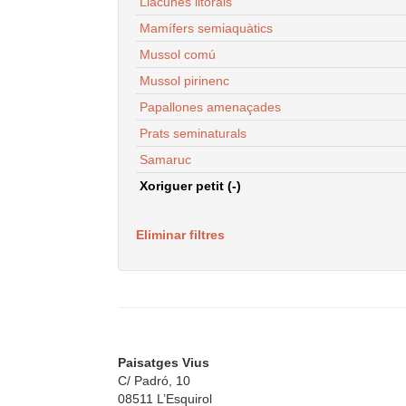
Llacunes litorals
Mamífers semiaquàtics
Mussol comú
Mussol pirinenc
Papallones amenaçades
Prats seminaturals
Samaruc
Xoriguer petit (-)
Eliminar filtres
Paisatges Vius
C/ Padró, 10
08511 L’Esquirol