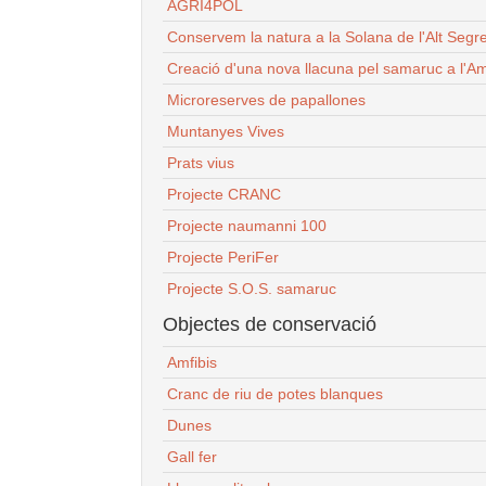
AGRI4POL
Conservem la natura a la Solana de l'Alt Segr
Creació d'una nova llacuna pel samaruc a l'Am
Microreserves de papallones
Muntanyes Vives
Prats vius
Projecte CRANC
Projecte naumanni 100
Projecte PeriFer
Projecte S.O.S. samaruc
Objectes de conservació
Amfibis
Cranc de riu de potes blanques
Dunes
Gall fer