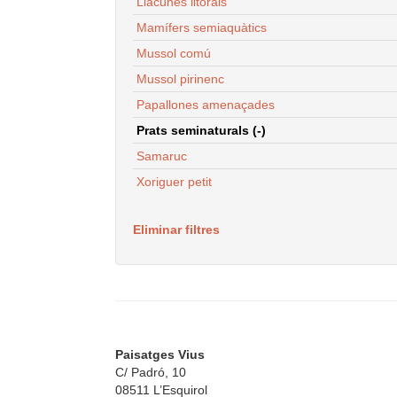
Llacunes litorals
Mamífers semiaquàtics
Mussol comú
Mussol pirinenc
Papallones amenaçades
Prats seminaturals (-)
Samaruc
Xoriguer petit
Eliminar filtres
Paisatges Vius
C/ Padró, 10
08511 L’Esquirol