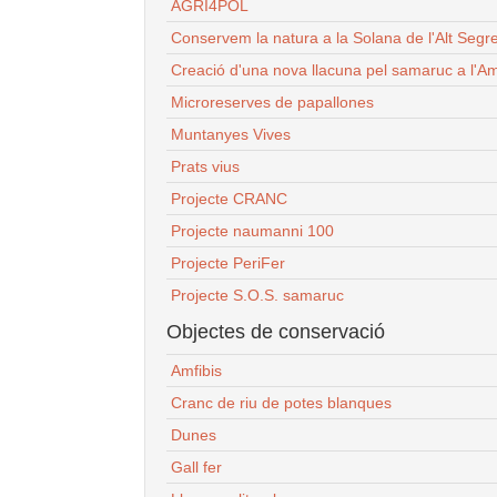
AGRI4POL
Conservem la natura a la Solana de l'Alt Segr
Creació d'una nova llacuna pel samaruc a l'Am
Microreserves de papallones
Muntanyes Vives
Prats vius
Projecte CRANC
Projecte naumanni 100
Projecte PeriFer
Projecte S.O.S. samaruc
Objectes de conservació
Amfibis
Cranc de riu de potes blanques
Dunes
Gall fer