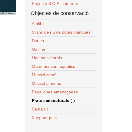
Projecte S.O.S. samaruc
Objectes de conservació
p Contributors
Amfibis
Cranc de riu de potes blanques
Dunes
Gall fer
Llacunes litorals
Mamífers semiaquàtics
Mussol comú
Mussol pirinenc
Papallones amenaçades
Prats seminaturals (-)
Samaruc
Xoriguer petit