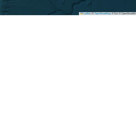
Leaflet
|
©
OpenStreetMap
, © Esri © OpenStreetMa