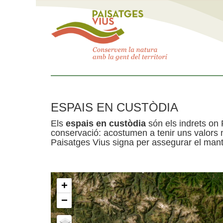
ESPAIS EN CUSTÒDIA
Els
espais en custòdia
són els indrets on 
conservació: acostumen a tenir uns valors n
Paisatges Vius signa per assegurar el mante
+
−