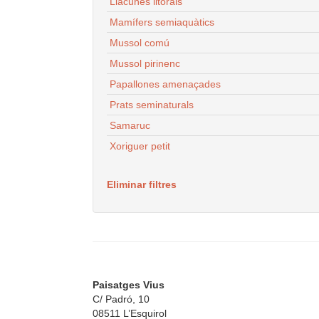
Llacunes litorals
Mamífers semiaquàtics
Mussol comú
Mussol pirinenc
Papallones amenaçades
Prats seminaturals
Samaruc
Xoriguer petit
Eliminar filtres
Paisatges Vius
C/ Padró, 10
08511 L’Esquirol