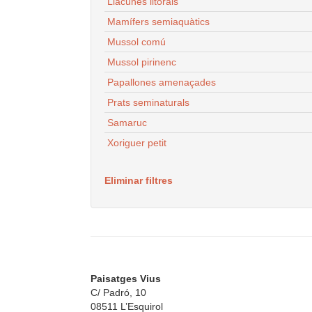
Llacunes litorals
Mamífers semiaquàtics
Mussol comú
Mussol pirinenc
Papallones amenaçades
Prats seminaturals
Samaruc
Xoriguer petit
Eliminar filtres
Paisatges Vius
C/ Padró, 10
08511 L’Esquirol