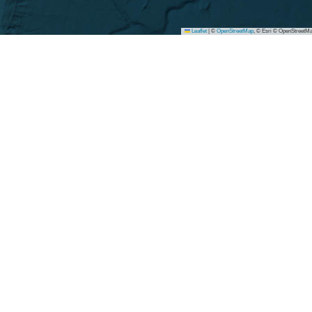
Leaflet
|
©
OpenStreetMap
, © Esri © OpenStreetMa