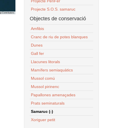
Projecte PeriFer
Projecte S.O.S. samaruc
p Contributors
Objectes de conservació
Amfibis
Cranc de riu de potes blanques
Dunes
Gall fer
Llacunes litorals
Mamífers semiaquàtics
Mussol comú
Mussol pirinenc
Papallones amenaçades
Prats seminaturals
Samaruc (-)
Xoriguer petit