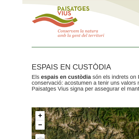
ESPAIS EN CUSTÒDIA
Els
espais en custòdia
són els indrets on 
conservació: acostumen a tenir uns valors n
Paisatges Vius signa per assegurar el mante
+
−