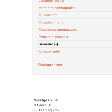
Llacunes litorals
Mamífers semiaquàtics
Mussol comú
Mussol pirinenc
Papallones amenaçades
Prats seminaturals
Samaruc (-)
Xoriguer petit
Eliminar filtres
Paisatges Vius
C/ Padró, 10
08511 L’Esquirol