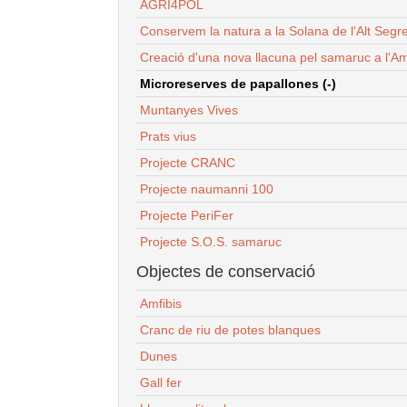
AGRI4POL
Conservem la natura a la Solana de l'Alt Segr
Creació d'una nova llacuna pel samaruc a l'Am
Microreserves de papallones (-)
Muntanyes Vives
Prats vius
Projecte CRANC
Projecte naumanni 100
Projecte PeriFer
Projecte S.O.S. samaruc
Objectes de conservació
Amfibis
Cranc de riu de potes blanques
Dunes
Gall fer