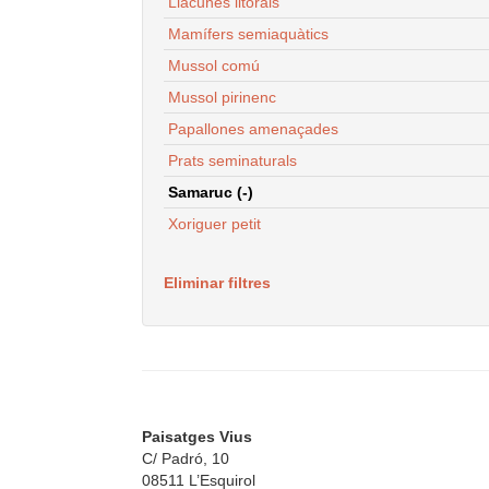
Llacunes litorals
Mamífers semiaquàtics
Mussol comú
Mussol pirinenc
Papallones amenaçades
Prats seminaturals
Samaruc (-)
Xoriguer petit
Eliminar filtres
Paisatges Vius
C/ Padró, 10
08511 L’Esquirol