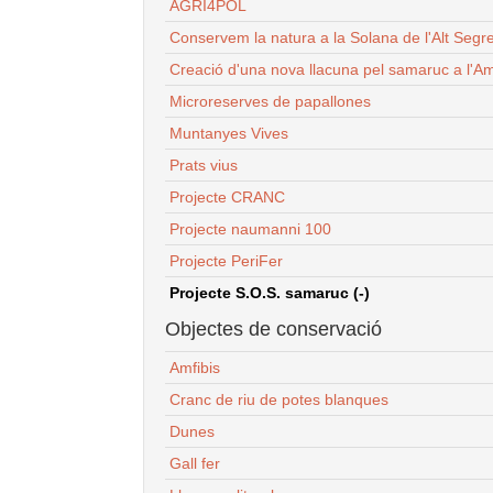
AGRI4POL
Conservem la natura a la Solana de l'Alt Segr
Creació d'una nova llacuna pel samaruc a l'Am
Microreserves de papallones
Muntanyes Vives
Prats vius
Projecte CRANC
Projecte naumanni 100
Projecte PeriFer
Projecte S.O.S. samaruc (-)
Objectes de conservació
Amfibis
Cranc de riu de potes blanques
Dunes
Gall fer