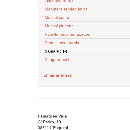
Llacunes litorals
Mamífers semiaquàtics
Mussol comú
Mussol pirinenc
Papallones amenaçades
Prats seminaturals
Samaruc (-)
Xoriguer petit
Eliminar filtres
Paisatges Vius
C/ Padró, 10
08511 L’Esquirol