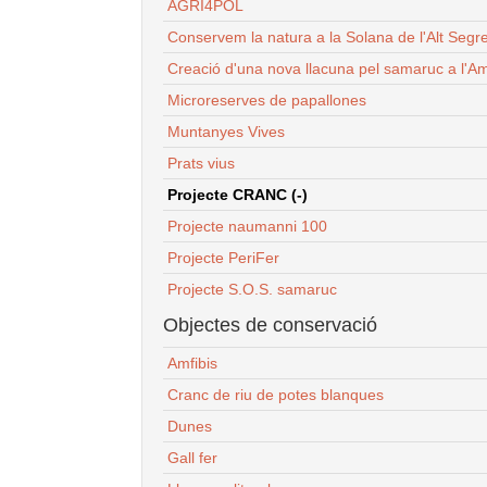
AGRI4POL
Conservem la natura a la Solana de l'Alt Segr
Creació d'una nova llacuna pel samaruc a l'Am
Microreserves de papallones
Muntanyes Vives
Prats vius
Projecte CRANC (-)
Projecte naumanni 100
Projecte PeriFer
Projecte S.O.S. samaruc
Objectes de conservació
Amfibis
Cranc de riu de potes blanques
Dunes
Gall fer