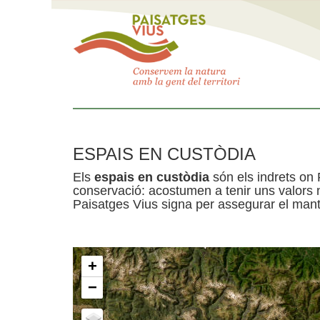
ESPAIS EN CUSTÒDIA
Els
espais en custòdia
són els indrets on 
conservació: acostumen a tenir uns valors n
Paisatges Vius signa per assegurar el mante
+
−