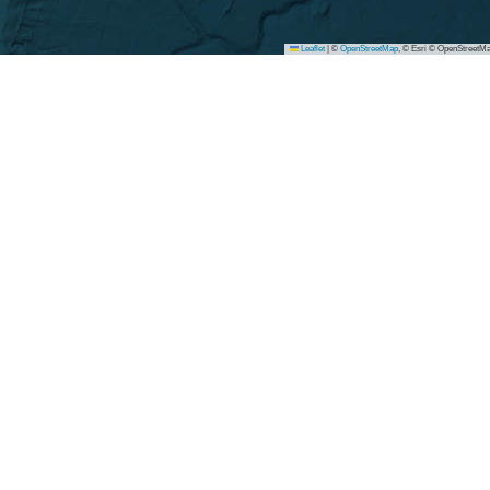
Leaflet
|
©
OpenStreetMap
, © Esri © OpenStreetMa