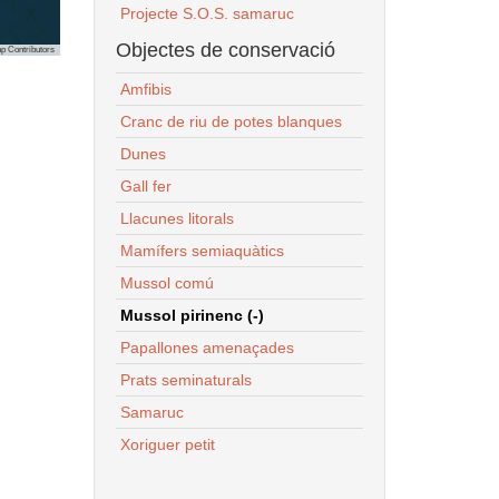
Projecte S.O.S. samaruc
Objectes de conservació
p Contributors
Amfibis
Cranc de riu de potes blanques
Dunes
Gall fer
Llacunes litorals
Mamífers semiaquàtics
Mussol comú
Mussol pirinenc (-)
Papallones amenaçades
Prats seminaturals
Samaruc
Xoriguer petit