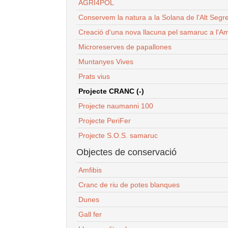
AGRI4POL
Conservem la natura a la Solana de l'Alt Segr
Creació d'una nova llacuna pel samaruc a l'Am
Microreserves de papallones
Muntanyes Vives
Prats vius
Projecte CRANC (-)
Projecte naumanni 100
Projecte PeriFer
Projecte S.O.S. samaruc
Objectes de conservació
Amfibis
Cranc de riu de potes blanques
Dunes
Gall fer