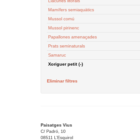
Llacunes litorals
Mamífers semiaquàtics
Mussol comú
Mussol pirinenc
Papallones amenaçades
Prats seminaturals
Samaruc
Xoriguer petit (-)
Eliminar filtres
Paisatges Vius
C/ Padró, 10
08511 L’Esquirol