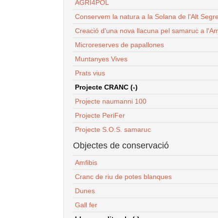
AGRI4POL
Conservem la natura a la Solana de l'Alt Segr
Creació d'una nova llacuna pel samaruc a l'Am
Microreserves de papallones
Muntanyes Vives
Prats vius
Projecte CRANC (-)
Projecte naumanni 100
Projecte PeriFer
Projecte S.O.S. samaruc
Objectes de conservació
Amfibis
Cranc de riu de potes blanques
Dunes
Gall fer