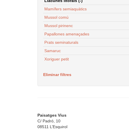
Llacunes litorals (-)
Mamífers semiaquàtics
Mussol comú
Mussol pirinenc
Papallones amenaçades
Prats seminaturals
Samaruc
Xoriguer petit
Eliminar filtres
Paisatges Vius
C/ Padró, 10
08511 L’Esquirol