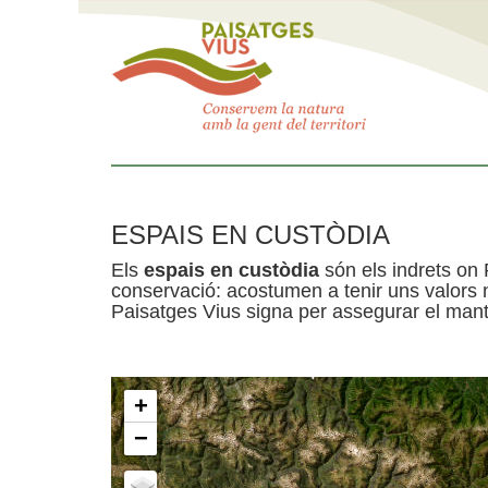
ESPAIS EN CUSTÒDIA
Els
espais en custòdia
són els indrets on 
conservació: acostumen a tenir uns valors n
Paisatges Vius signa per assegurar el mante
+
−