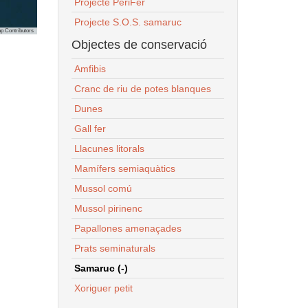
Projecte PeriFer
Projecte S.O.S. samaruc
p Contributors
Objectes de conservació
Amfibis
Cranc de riu de potes blanques
Dunes
Gall fer
Llacunes litorals
Mamífers semiaquàtics
Mussol comú
Mussol pirinenc
Papallones amenaçades
Prats seminaturals
Samaruc (-)
Xoriguer petit