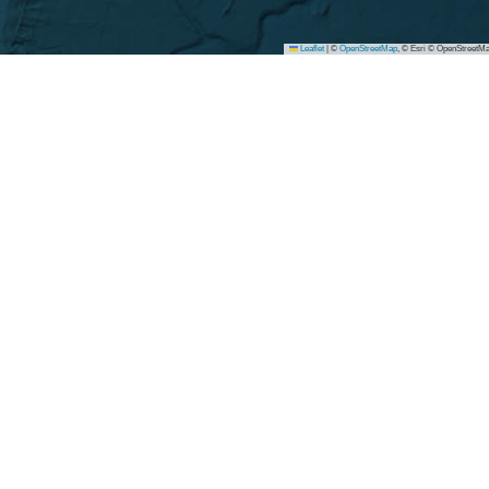
Leaflet
|
©
OpenStreetMap
, © Esri © OpenStreetMa