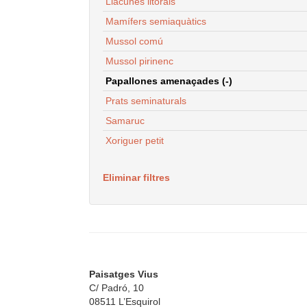
Llacunes litorals
Mamífers semiaquàtics
Mussol comú
Mussol pirinenc
Papallones amenaçades (-)
Prats seminaturals
Samaruc
Xoriguer petit
Eliminar filtres
Paisatges Vius
C/ Padró, 10
08511 L’Esquirol