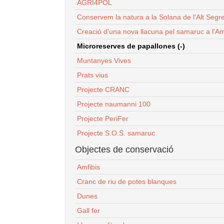
AGRI4POL
Conservem la natura a la Solana de l'Alt Segr
Creació d'una nova llacuna pel samaruc a l'Am
Microreserves de papallones (-)
Muntanyes Vives
Prats vius
Projecte CRANC
Projecte naumanni 100
Projecte PeriFer
Projecte S.O.S. samaruc
Objectes de conservació
Amfibis
Cranc de riu de potes blanques
Dunes
Gall fer