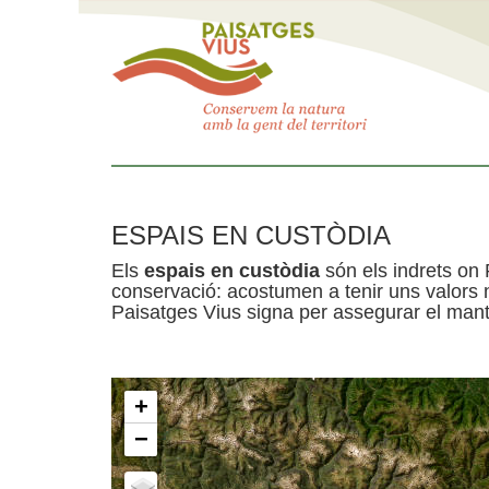
ESPAIS EN CUSTÒDIA
Els
espais en custòdia
són els indrets on 
conservació: acostumen a tenir uns valors n
Paisatges Vius signa per assegurar el mante
+
−