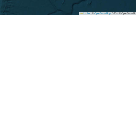
Leaflet
|
©
OpenStreetMap
, © Esri © OpenStreetMa