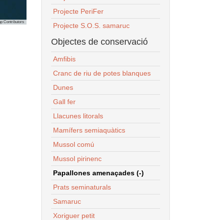
Projecte PeriFer
p Contributors
Projecte S.O.S. samaruc
Objectes de conservació
Amfibis
Cranc de riu de potes blanques
Dunes
Gall fer
Llacunes litorals
Mamífers semiaquàtics
Mussol comú
Mussol pirinenc
Papallones amenaçades (-)
Prats seminaturals
Samaruc
Xoriguer petit