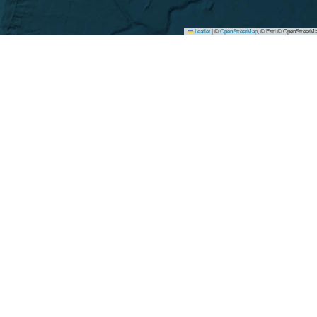
Leaflet
|
©
OpenStreetMap
, © Esri © OpenStreetMa