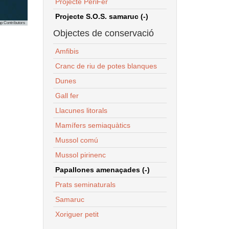
Projecte PeriFer
Projecte S.O.S. samaruc (-)
p Contributors
Objectes de conservació
Amfibis
Cranc de riu de potes blanques
Dunes
Gall fer
Llacunes litorals
Mamífers semiaquàtics
Mussol comú
Mussol pirinenc
Papallones amenaçades (-)
Prats seminaturals
Samaruc
Xoriguer petit