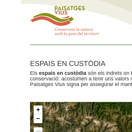
ESPAIS EN CUSTÒDIA
Els
espais en custòdia
són els indrets on 
conservació: acostumen a tenir uns valors n
Paisatges Vius signa per assegurar el mante
+
−