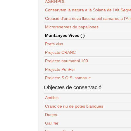
AGRI4POL
Conservem la natura a la Solana de l'Alt Segr
Creació d'una nova llacuna pel samaruc a l'Am
Microreserves de papallones
Muntanyes Vives (-)
Prats vius
Projecte CRANC
Projecte naumanni 100
Projecte PeriFer
Projecte S.O.S. samaruc
Objectes de conservació
Amfibis
Cranc de riu de potes blanques
Dunes
Gall fer