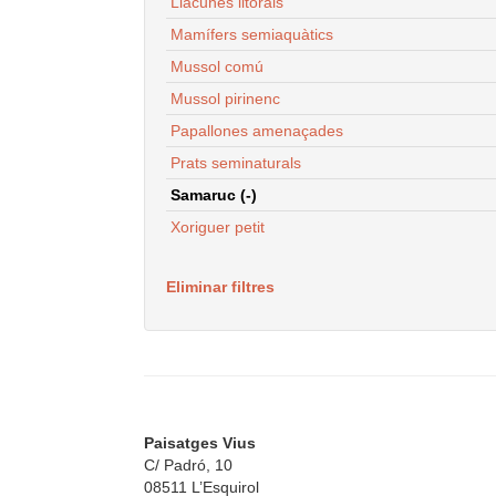
Llacunes litorals
Mamífers semiaquàtics
Mussol comú
Mussol pirinenc
Papallones amenaçades
Prats seminaturals
Samaruc (-)
Xoriguer petit
Eliminar filtres
Paisatges Vius
C/ Padró, 10
08511 L’Esquirol