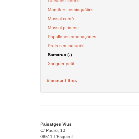
Llacunes litorals
Mamífers semiaquàtics
Mussol comú
Mussol pirinenc
Papallones amenaçades
Prats seminaturals
Samaruc (-)
Xoriguer petit
Eliminar filtres
Paisatges Vius
C/ Padró, 10
08511 L’Esquirol