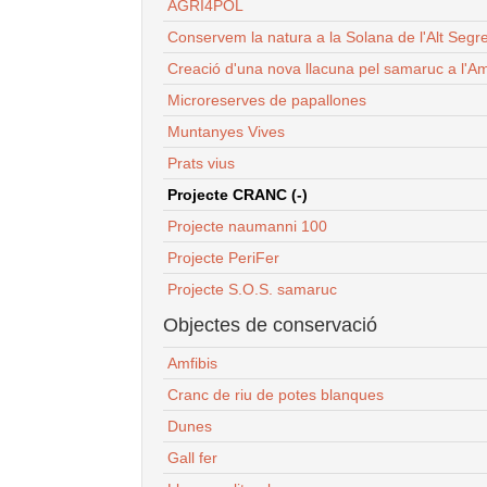
AGRI4POL
Conservem la natura a la Solana de l'Alt Segr
Creació d'una nova llacuna pel samaruc a l'Am
Microreserves de papallones
Muntanyes Vives
Prats vius
Projecte CRANC (-)
Projecte naumanni 100
Projecte PeriFer
Projecte S.O.S. samaruc
Objectes de conservació
Amfibis
Cranc de riu de potes blanques
Dunes
Gall fer