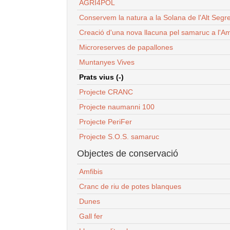
AGRI4POL
Conservem la natura a la Solana de l'Alt Segr
Creació d'una nova llacuna pel samaruc a l'Am
Microreserves de papallones
Muntanyes Vives
Prats vius (-)
Projecte CRANC
Projecte naumanni 100
Projecte PeriFer
Projecte S.O.S. samaruc
Objectes de conservació
Amfibis
Cranc de riu de potes blanques
Dunes
Gall fer