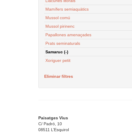
Llacunes litorals
Mamífers semiaquàtics
Mussol comú
Mussol pirinenc
Papallones amenaçades
Prats seminaturals
Samaruc (-)
Xoriguer petit
Eliminar filtres
Paisatges Vius
C/ Padró, 10
08511 L’Esquirol