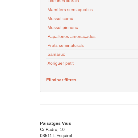
Llacunes litorals
Mamífers semiaquàtics
Mussol comú
Mussol pirinenc
Papallones amenaçades
Prats seminaturals
Samaruc
Xoriguer petit
Eliminar filtres
Paisatges Vius
C/ Padró, 10
08511 L’Esquirol