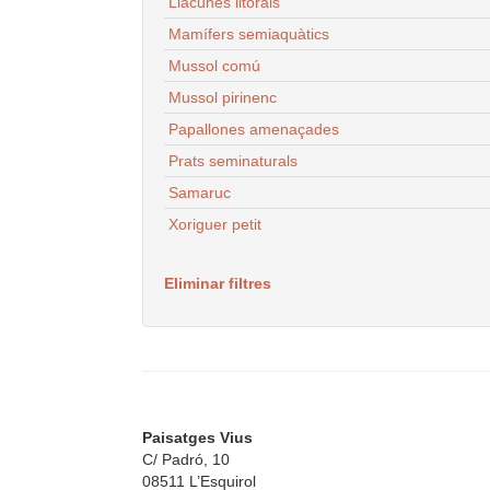
Llacunes litorals
Mamífers semiaquàtics
Mussol comú
Mussol pirinenc
Papallones amenaçades
Prats seminaturals
Samaruc
Xoriguer petit
Eliminar filtres
Paisatges Vius
C/ Padró, 10
08511 L’Esquirol