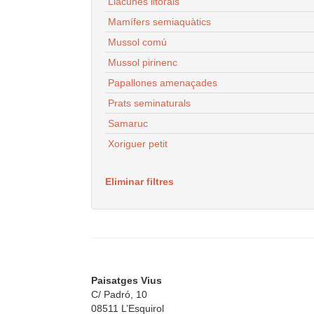
Llacunes litorals
Mamífers semiaquàtics
Mussol comú
Mussol pirinenc
Papallones amenaçades
Prats seminaturals
Samaruc
Xoriguer petit
Eliminar filtres
Paisatges Vius
C/ Padró, 10
08511 L’Esquirol