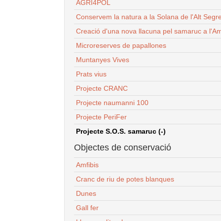
AGRI4POL
Conservem la natura a la Solana de l'Alt Segr
Creació d'una nova llacuna pel samaruc a l'Am
Microreserves de papallones
Muntanyes Vives
Prats vius
Projecte CRANC
Projecte naumanni 100
Projecte PeriFer
Projecte S.O.S. samaruc (-)
Objectes de conservació
Amfibis
Cranc de riu de potes blanques
Dunes
Gall fer