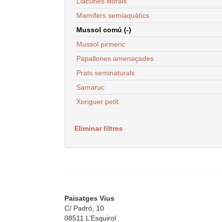
Llacunes litorals
Mamífers semiaquàtics
Mussol comú (-)
Mussol pirinenc
Papallones amenaçades
Prats seminaturals
Samaruc
Xoriguer petit
Eliminar filtres
Paisatges Vius
C/ Padró, 10
08511 L’Esquirol