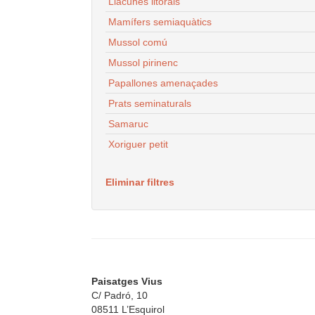
Llacunes litorals
Mamífers semiaquàtics
Mussol comú
Mussol pirinenc
Papallones amenaçades
Prats seminaturals
Samaruc
Xoriguer petit
Eliminar filtres
Paisatges Vius
C/ Padró, 10
08511 L’Esquirol