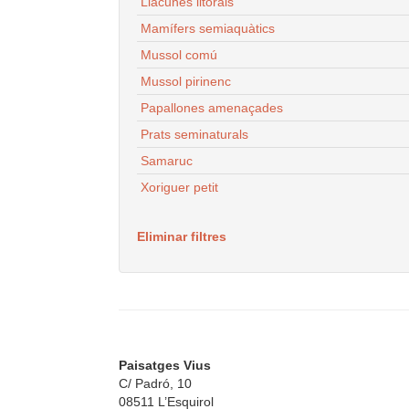
Llacunes litorals
Mamífers semiaquàtics
Mussol comú
Mussol pirinenc
Papallones amenaçades
Prats seminaturals
Samaruc
Xoriguer petit
Eliminar filtres
Paisatges Vius
C/ Padró, 10
08511 L’Esquirol