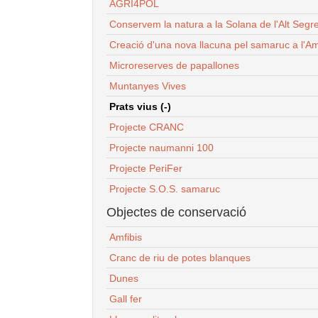
AGRI4POL
Conservem la natura a la Solana de l'Alt Segr
Creació d'una nova llacuna pel samaruc a l'Am
Microreserves de papallones
Muntanyes Vives
Prats vius (-)
Projecte CRANC
Projecte naumanni 100
Projecte PeriFer
Projecte S.O.S. samaruc
Objectes de conservació
Amfibis
Cranc de riu de potes blanques
Dunes
Gall fer