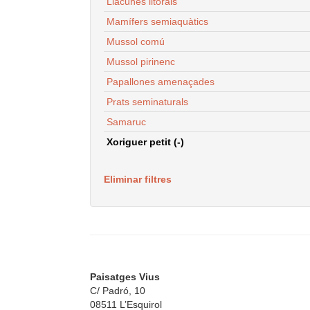
Llacunes litorals
Mamífers semiaquàtics
Mussol comú
Mussol pirinenc
Papallones amenaçades
Prats seminaturals
Samaruc
Xoriguer petit (-)
Eliminar filtres
Paisatges Vius
C/ Padró, 10
08511 L’Esquirol