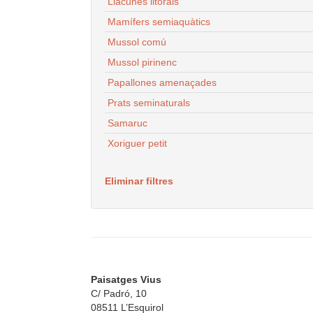
Llacunes litorals
Mamífers semiaquàtics
Mussol comú
Mussol pirinenc
Papallones amenaçades
Prats seminaturals
Samaruc
Xoriguer petit
Eliminar filtres
Paisatges Vius
C/ Padró, 10
08511 L’Esquirol