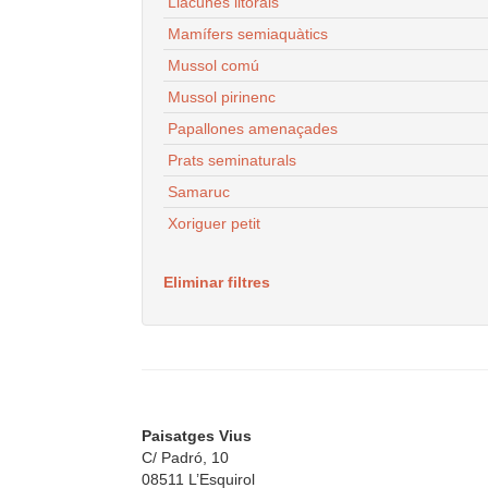
Llacunes litorals
Mamífers semiaquàtics
Mussol comú
Mussol pirinenc
Papallones amenaçades
Prats seminaturals
Samaruc
Xoriguer petit
Eliminar filtres
Paisatges Vius
C/ Padró, 10
08511 L’Esquirol