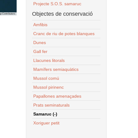
Projecte S.O.S. samaruc
Objectes de conservació
p Contributors
Amfibis
Cranc de riu de potes blanques
Dunes
Gall fer
Llacunes litorals
Mamífers semiaquàtics
Mussol comú
Mussol pirinenc
Papallones amenaçades
Prats seminaturals
Samaruc (-)
Xoriguer petit