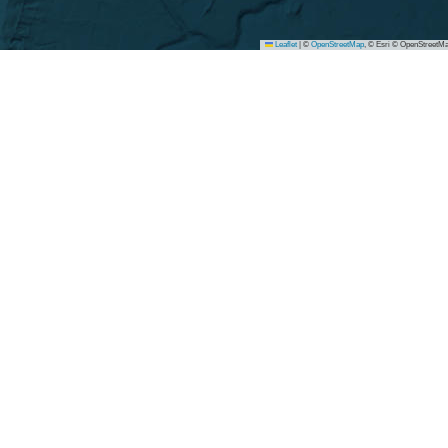
Leaflet
|
©
OpenStreetMap
, © Esri © OpenStreetMa