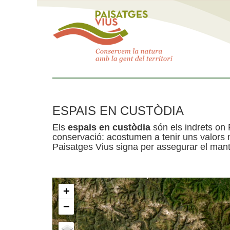
ESPAIS EN CUSTÒDIA
Els
espais en custòdia
són els indrets on 
conservació: acostumen a tenir uns valors n
Paisatges Vius signa per assegurar el mante
+
−