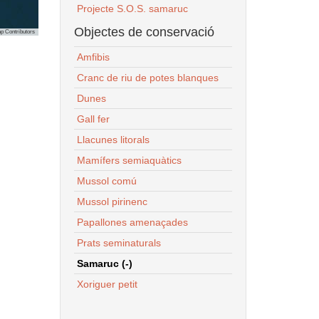
Projecte S.O.S. samaruc
Objectes de conservació
p Contributors
Amfibis
Cranc de riu de potes blanques
Dunes
Gall fer
Llacunes litorals
Mamífers semiaquàtics
Mussol comú
Mussol pirinenc
Papallones amenaçades
Prats seminaturals
Samaruc (-)
Xoriguer petit