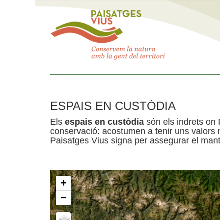
ESPAIS EN CUSTÒDIA
Els
espais en custòdia
són els indrets on 
conservació: acostumen a tenir uns valors n
Paisatges Vius signa per assegurar el mante
+
−