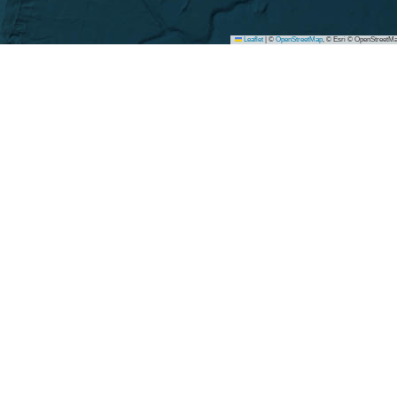
Leaflet
|
©
OpenStreetMap
, © Esri © OpenStreetMa