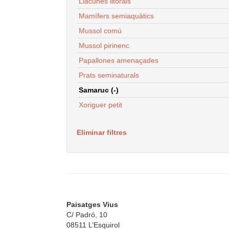
Llacunes litorals
Mamífers semiaquàtics
Mussol comú
Mussol pirinenc
Papallones amenaçades
Prats seminaturals
Samaruc (-)
Xoriguer petit
Eliminar filtres
Paisatges Vius
C/ Padró, 10
08511 L’Esquirol