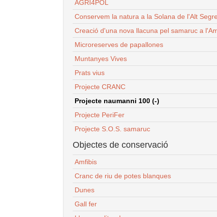
AGRI4POL
Conservem la natura a la Solana de l'Alt Segr
Creació d'una nova llacuna pel samaruc a l'Am
Microreserves de papallones
Muntanyes Vives
Prats vius
Projecte CRANC
Projecte naumanni 100 (-)
Projecte PeriFer
Projecte S.O.S. samaruc
Objectes de conservació
Amfibis
Cranc de riu de potes blanques
Dunes
Gall fer